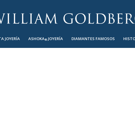
TA JOYERÍA
ASHOKA
JOYERÍA
DIAMANTES FAMOSOS
HISTO
®