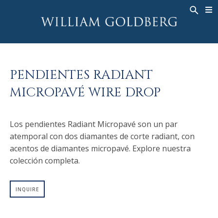
BACK
BACK
BACK
ALTA JOYERÍA
ASHOKA
HISTORIA
JOYERÍA
®
ANILLOS
NUPCIAL
SOBRE
PENDIENTES RADIANT
ANILLO PARA HOMBRE
ANILLOS
ASHOKA
®
MICROPAVÉ WIRE DROP
COLLARES
BANDS
COLGANTES
MEN'S RINGS
Los pendientes Radiant Micropavé son un par
PENDIENTES
COLLARES
atemporal con dos diamantes de corte radiant, con
PULSERAS
COLGANTES
acentos de diamantes micropavé. Explore nuestra
RELOJES
PENDIENTES
colección completa.
DIAMANTES FANTASÍA
PULSERAS
INQUIRE
TALISMAN
RELOJES