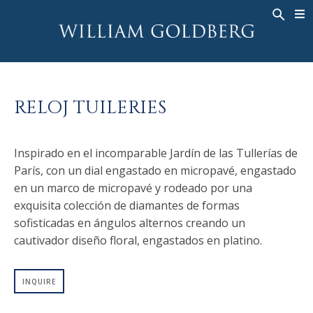
BACK
BACK
BACK
ALTA JOYERÍA
ASHOKA
HISTORIA
JOYERÍA
®
ANILLOS
NUPCIAL
SOBRE
RELOJ TUILERIES
ANILLO PARA HOMBRE
ANILLOS
ASHOKA
®
COLLARES
BANDS
Inspirado en el incomparable Jardín de las Tullerías de
COLGANTES
MEN'S RINGS
París, con un dial engastado en micropavé, engastado
PENDIENTES
COLLARES
en un marco de micropavé y rodeado por una
PULSERAS
COLGANTES
exquisita colección de diamantes de formas
sofisticadas en ángulos alternos creando un
RELOJES
PENDIENTES
cautivador diseño floral, engastados en platino.
DIAMANTES FANTASÍA
PULSERAS
TALISMAN
INQUIRE
RELOJES