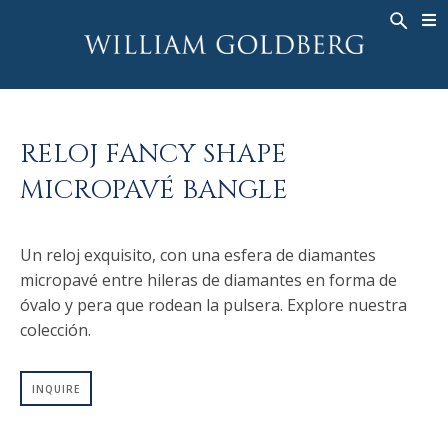
BACK
BACK
BACK
ALTA JOYERÍA
ASHOKA
HISTORIA
JOYERÍA
®
ANILLOS
NUPCIAL
SOBRE
RELOJ FANCY SHAPE
ANILLO PARA HOMBRE
ANILLOS
ASHOKA
®
MICROPAVÉ BANGLE
COLLARES
BANDS
COLGANTES
MEN'S RINGS
Un reloj exquisito, con una esfera de diamantes
PENDIENTES
COLLARES
micropavé entre hileras de diamantes en forma de
PULSERAS
COLGANTES
óvalo y pera que rodean la pulsera. Explore nuestra
RELOJES
PENDIENTES
colección.
DIAMANTES FANTASÍA
PULSERAS
INQUIRE
TALISMAN
RELOJES