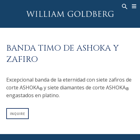
BACK
BACK
BACK
ALTA JOYERÍA
ASHOKA
HISTORIA
JOYERÍA
®
ANILLOS
NUPCIAL
SOBRE
BANDA TIMO DE ASHOKA Y
ANILLO PARA HOMBRE
ANILLOS
ASHOKA
®
ZAFIRO
COLLARES
BANDS
COLGANTES
MEN'S RINGS
Excepcional banda de la eternidad con siete zafiros de
PENDIENTES
COLLARES
corte ASHOKA
y siete diamantes de corte ASHOKA
®
®
PULSERAS
COLGANTES
engastados en platino.
RELOJES
PENDIENTES
DIAMANTES FANTASÍA
PULSERAS
INQUIRE
TALISMAN
RELOJES