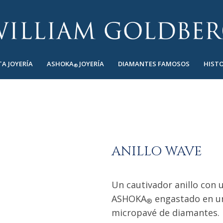
TA JOYERÍA
ASHOKA
JOYERÍA
DIAMANTES FAMOSOS
HISTO
®
ANILLO WAVE
Un cautivador anillo con
ASHOKA
engastado en un
®
micropavé de diamantes.