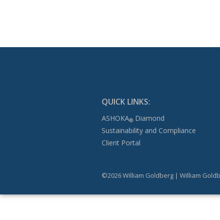
QUICK LINKS:
ASHOKA
Diamond
®
Sustainability and Compliance
Client Portal
©2026 William Goldberg | William Goldb