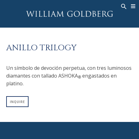
BACK
BACK
BACK
ALTA JOYERÍA
ASHOKA
HISTORIA
JOYERÍA
®
ANILLOS
NUPCIAL
SOBRE
ANILLO TRILOGY
ANILLO PARA HOMBRE
ANILLOS
ASHOKA
®
COLLARES
BANDS
Un símbolo de devoción perpetua, con tres luminosos
COLGANTES
MEN'S RINGS
diamantes con tallado ASHOKA
engastados en
®
PENDIENTES
COLLARES
platino.
PULSERAS
COLGANTES
RELOJES
PENDIENTES
INQUIRE
DIAMANTES FANTASÍA
PULSERAS
TALISMAN
RELOJES