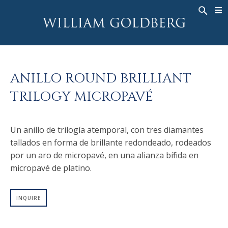
BACK
BACK
BACK
ALTA JOYERÍA
ASHOKA
HISTORIA
JOYERÍA
®
ANILLOS
NUPCIAL
SOBRE
ANILLO ROUND BRILLIANT
ANILLO PARA HOMBRE
ANILLOS
ASHOKA
®
TRILOGY MICROPAVÉ
COLLARES
BANDS
COLGANTES
MEN'S RINGS
Un anillo de trilogía atemporal, con tres diamantes
PENDIENTES
COLLARES
tallados en forma de brillante redondeado, rodeados
PULSERAS
COLGANTES
por un aro de micropavé, en una alianza bífida en
RELOJES
PENDIENTES
micropavé de platino.
DIAMANTES FANTASÍA
PULSERAS
INQUIRE
TALISMAN
RELOJES