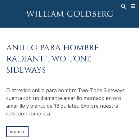
BACK
BACK
BACK
ALTA JOYERÍA
ASHOKA
HISTORIA
JOYERÍA
®
ANILLOS
NUPCIAL
SOBRE
ANILLO PARA HOMBRE
ANILLO PARA HOMBRE
ANILLOS
ASHOKA
®
RADIANT TWO-TONE
COLLARES
BANDS
SIDEWAYS
COLGANTES
MEN'S RINGS
PENDIENTES
COLLARES
El atrevido anillo para hombre Two-Tone Sideways
PULSERAS
COLGANTES
cuenta con un diamante amarillo montado en oro
RELOJES
PENDIENTES
amarillo y blanco de 18 quilates. Explore nuestra
DIAMANTES FANTASÍA
PULSERAS
colección completa.
TALISMAN
RELOJES
INQUIRE