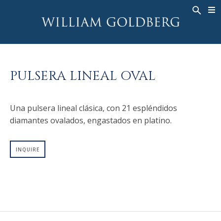
BACK
BACK
BACK
ALTA JOYERÍA
ASHOKA
HISTORIA
JOYERÍA
®
ANILLOS
NUPCIAL
SOBRE
PULSERA LINEAL OVAL
ANILLO PARA HOMBRE
ANILLOS
ASHOKA
®
COLLARES
BANDS
Una pulsera lineal clásica, con 21 espléndidos
COLGANTES
MEN'S RINGS
diamantes ovalados, engastados en platino.
PENDIENTES
COLLARES
PULSERAS
COLGANTES
INQUIRE
RELOJES
PENDIENTES
DIAMANTES FANTASÍA
PULSERAS
TALISMAN
RELOJES