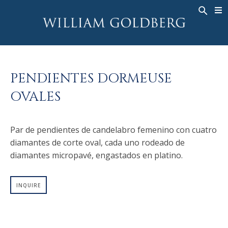
BACK
BACK
BACK
ALTA JOYERÍA
ASHOKA
HISTORIA
JOYERÍA
®
ANILLOS
NUPCIAL
SOBRE
PENDIENTES DORMEUSE
ANILLO PARA HOMBRE
ANILLOS
ASHOKA
®
OVALES
COLLARES
BANDS
COLGANTES
MEN'S RINGS
Par de pendientes de candelabro femenino con cuatro
PENDIENTES
COLLARES
diamantes de corte oval, cada uno rodeado de
PULSERAS
COLGANTES
diamantes micropavé, engastados en platino.
RELOJES
PENDIENTES
DIAMANTES FANTASÍA
PULSERAS
INQUIRE
TALISMAN
RELOJES