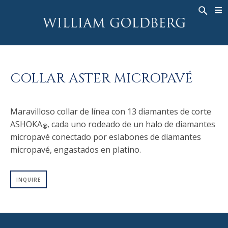
BACK
BACK
BACK
ALTA JOYERÍA
ASHOKA
HISTORIA
JOYERÍA
®
ANILLOS
NUPCIAL
SOBRE
COLLAR ASTER MICROPAVÉ
ANILLO PARA HOMBRE
ANILLOS
ASHOKA
®
COLLARES
BANDS
Maravilloso collar de línea con 13 diamantes de corte
COLGANTES
MEN'S RINGS
ASHOKA
, cada uno rodeado de un halo de diamantes
®
PENDIENTES
COLLARES
micropavé conectado por eslabones de diamantes
PULSERAS
COLGANTES
micropavé, engastados en platino.
RELOJES
PENDIENTES
INQUIRE
DIAMANTES FANTASÍA
PULSERAS
TALISMAN
RELOJES