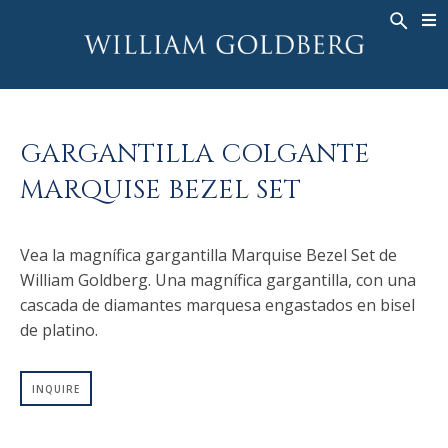
BACK
BACK
BACK
ALTA JOYERÍA
ASHOKA
HISTORIA
JOYERÍA
®
ANILLOS
NUPCIAL
SOBRE
GARGANTILLA COLGANTE
ANILLO PARA HOMBRE
ANILLOS
ASHOKA
®
MARQUISE BEZEL SET
COLLARES
BANDS
COLGANTES
MEN'S RINGS
Vea la magnífica gargantilla Marquise Bezel Set de
PENDIENTES
COLLARES
William Goldberg. Una magnífica gargantilla, con una
PULSERAS
COLGANTES
cascada de diamantes marquesa engastados en bisel
RELOJES
PENDIENTES
de platino.
DIAMANTES FANTASÍA
PULSERAS
INQUIRE
TALISMAN
RELOJES