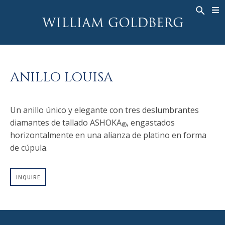
BACK
BACK
BACK
ALTA JOYERÍA
ASHOKA
HISTORIA
JOYERÍA
®
ANILLOS
NUPCIAL
SOBRE
ANILLO LOUISA
ANILLO PARA HOMBRE
ANILLOS
ASHOKA
®
COLLARES
BANDS
Un anillo único y elegante con tres deslumbrantes
COLGANTES
MEN'S RINGS
diamantes de tallado ASHOKA
, engastados
®
PENDIENTES
COLLARES
horizontalmente en una alianza de platino en forma
PULSERAS
COLGANTES
de cúpula.
RELOJES
PENDIENTES
INQUIRE
DIAMANTES FANTASÍA
PULSERAS
TALISMAN
RELOJES