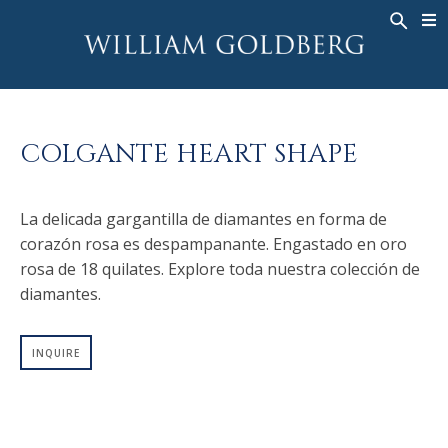
BACK
BACK
BACK
ALTA JOYERÍA
ASHOKA
HISTORIA
JOYERÍA
®
ANILLOS
NUPCIAL
SOBRE
COLGANTE HEART SHAPE
ANILLO PARA HOMBRE
ANILLOS
ASHOKA
®
COLLARES
BANDS
La delicada gargantilla de diamantes en forma de
COLGANTES
MEN'S RINGS
corazón rosa es despampanante. Engastado en oro
PENDIENTES
COLLARES
rosa de 18 quilates. Explore toda nuestra colección de
PULSERAS
COLGANTES
diamantes.
RELOJES
PENDIENTES
INQUIRE
DIAMANTES FANTASÍA
PULSERAS
TALISMAN
RELOJES