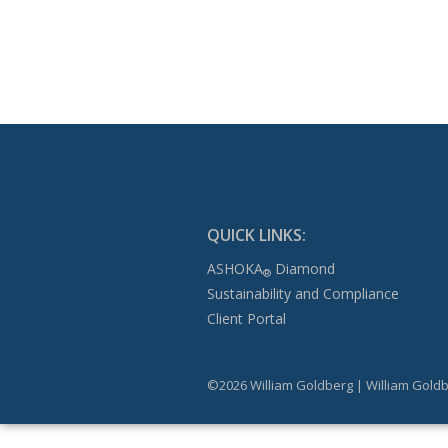
QUICK LINKS:
ASHOKA
Diamond
®
Sustainability and Compliance
Client Portal
©2026 William Goldberg | William Goldb