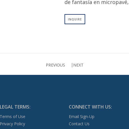
de fantasía en micropavé,
INQUIRE
PREVIOUS
NEXT
LEGAL TERMS:
CONNECT WITH US:
Terms of Use
Email Sign-Up
Privacy Policy
Contact Us