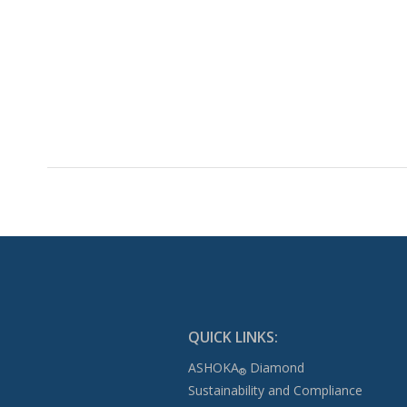
QUICK LINKS:
ASHOKA
Diamond
®
Sustainability and Compliance