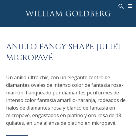
BACK
BACK
BACK
ALTA JOYERÍA
ASHOKA
HISTORIA
JOYERÍA
®
ANILLOS
NUPCIAL
SOBRE
ANILLO FANCY SHAPE JULIET
ANILLO PARA HOMBRE
ANILLOS
ASHOKA
®
MICROPAVÉ
COLLARES
BANDS
COLGANTES
MEN'S RINGS
Un anillo ultra chic, con un elegante centro de
PENDIENTES
COLLARES
diamantes ovales de intenso color de fantasía rosa-
PULSERAS
COLGANTES
marrón, flanqueado por diamantes periformes de
RELOJES
PENDIENTES
intenso color fantasía amarillo-naranja, rodeados de
halos de diamantes rosa y blanco de fantasía en
DIAMANTES FANTASÍA
PULSERAS
micropavé, engastados en platino y oro rosa de 18
TALISMAN
quilates, en una alianza de platino en micropavé.
RELOJES