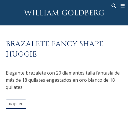
BACK
BACK
BACK
ALTA JOYERÍA
ASHOKA
HISTORIA
JOYERÍA
®
ANILLOS
NUPCIAL
SOBRE
BRAZALETE FANCY SHAPE
ANILLO PARA HOMBRE
ANILLOS
ASHOKA
®
HUGGIE
COLLARES
BANDS
COLGANTES
MEN'S RINGS
Elegante brazalete con 20 diamantes talla fantasía de
PENDIENTES
COLLARES
más de 18 quilates engastados en oro blanco de 18
PULSERAS
COLGANTES
quilates.
RELOJES
PENDIENTES
DIAMANTES FANTASÍA
PULSERAS
INQUIRE
TALISMAN
RELOJES