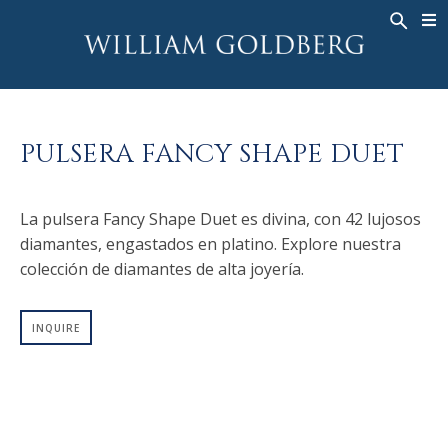
BACK
BACK
BACK
ALTA JOYERÍA
ASHOKA
HISTORIA
JOYERÍA
®
ANILLOS
NUPCIAL
SOBRE
PULSERA FANCY SHAPE DUET
ANILLO PARA HOMBRE
ANILLOS
ASHOKA
®
COLLARES
BANDS
La pulsera Fancy Shape Duet es divina, con 42 lujosos
COLGANTES
MEN'S RINGS
diamantes, engastados en platino. Explore nuestra
PENDIENTES
COLLARES
colección de diamantes de alta joyería.
PULSERAS
COLGANTES
RELOJES
PENDIENTES
INQUIRE
DIAMANTES FANTASÍA
PULSERAS
TALISMAN
RELOJES