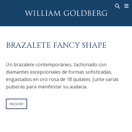
BACK
BACK
BACK
ALTA JOYERÍA
ASHOKA
HISTORIA
JOYERÍA
®
ANILLOS
NUPCIAL
SOBRE
BRAZALETE FANCY SHAPE
ANILLO PARA HOMBRE
ANILLOS
ASHOKA
®
COLLARES
BANDS
Un brazalete contemporáneo, tachonado con
COLGANTES
MEN'S RINGS
diamantes excepcionales de formas sofisticadas,
PENDIENTES
COLLARES
engastados en oro rosa de 18 quilates. Junte varias
PULSERAS
COLGANTES
pulseras para manifestar su audacia.
RELOJES
PENDIENTES
INQUIRE
DIAMANTES FANTASÍA
PULSERAS
TALISMAN
RELOJES