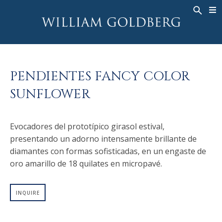
BACK
BACK
BACK
ALTA JOYERÍA
ASHOKA
HISTORIA
JOYERÍA
®
ANILLOS
NUPCIAL
SOBRE
PENDIENTES FANCY COLOR
ANILLO PARA HOMBRE
ANILLOS
ASHOKA
®
SUNFLOWER
COLLARES
BANDS
COLGANTES
MEN'S RINGS
Evocadores del prototípico girasol estival,
PENDIENTES
COLLARES
presentando un adorno intensamente brillante de
PULSERAS
COLGANTES
diamantes con formas sofisticadas, en un engaste de
RELOJES
PENDIENTES
oro amarillo de 18 quilates en micropavé.
DIAMANTES FANTASÍA
PULSERAS
INQUIRE
TALISMAN
RELOJES