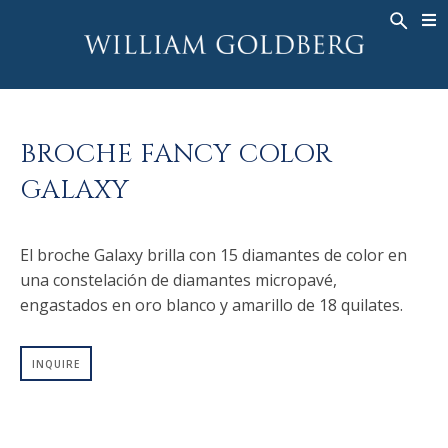
BACK
BACK
BACK
ALTA JOYERÍA
ASHOKA
HISTORIA
JOYERÍA
®
ANILLOS
NUPCIAL
SOBRE
BROCHE FANCY COLOR
ANILLO PARA HOMBRE
ANILLOS
ASHOKA
®
GALAXY
COLLARES
BANDS
COLGANTES
MEN'S RINGS
El broche Galaxy brilla con 15 diamantes de color en
PENDIENTES
COLLARES
una constelación de diamantes micropavé,
PULSERAS
COLGANTES
engastados en oro blanco y amarillo de 18 quilates.
RELOJES
PENDIENTES
DIAMANTES FANTASÍA
PULSERAS
INQUIRE
TALISMAN
RELOJES