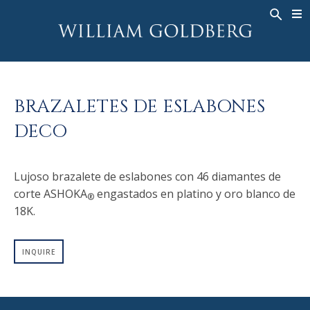
BACK
BACK
BACK
ALTA JOYERÍA
ASHOKA
HISTORIA
JOYERÍA
®
ANILLOS
NUPCIAL
SOBRE
BRAZALETES DE ESLABONES
ANILLO PARA HOMBRE
ANILLOS
ASHOKA
®
DECO
COLLARES
BANDS
COLGANTES
MEN'S RINGS
Lujoso brazalete de eslabones con 46 diamantes de
PENDIENTES
COLLARES
corte ASHOKA
engastados en platino y oro blanco de
®
PULSERAS
COLGANTES
18K.
RELOJES
PENDIENTES
DIAMANTES FANTASÍA
PULSERAS
INQUIRE
TALISMAN
RELOJES