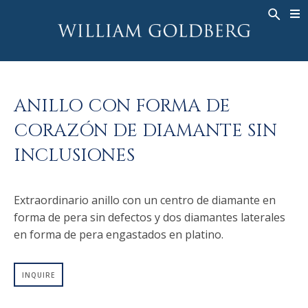
BACK
BACK
BACK
ALTA JOYERÍA
ASHOKA
HISTORIA
JOYERÍA
®
ANILLOS
NUPCIAL
SOBRE
ANILLO CON FORMA DE
ANILLO PARA HOMBRE
ANILLOS
ASHOKA
®
CORAZÓN DE DIAMANTE SIN
COLLARES
BANDS
INCLUSIONES
COLGANTES
MEN'S RINGS
PENDIENTES
COLLARES
Extraordinario anillo con un centro de diamante en
PULSERAS
COLGANTES
forma de pera sin defectos y dos diamantes laterales
RELOJES
PENDIENTES
en forma de pera engastados en platino.
DIAMANTES FANTASÍA
PULSERAS
TALISMAN
INQUIRE
RELOJES