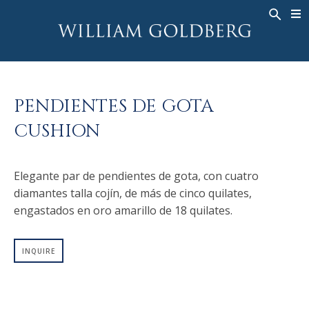
BACK
BACK
BACK
ALTA JOYERÍA
ASHOKA
HISTORIA
JOYERÍA
®
ANILLOS
NUPCIAL
SOBRE
PENDIENTES DE GOTA
ANILLO PARA HOMBRE
ANILLOS
ASHOKA
®
CUSHION
COLLARES
BANDS
COLGANTES
MEN'S RINGS
Elegante par de pendientes de gota, con cuatro
PENDIENTES
COLLARES
diamantes talla cojín, de más de cinco quilates,
PULSERAS
COLGANTES
engastados en oro amarillo de 18 quilates.
RELOJES
PENDIENTES
DIAMANTES FANTASÍA
PULSERAS
INQUIRE
TALISMAN
RELOJES