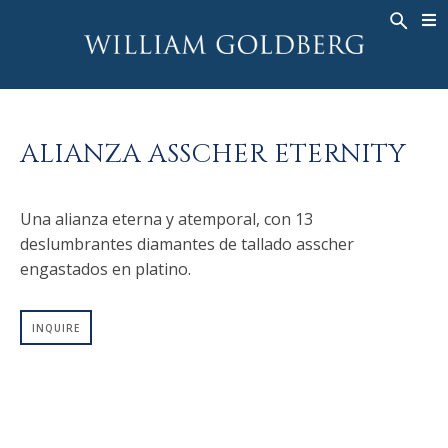
BACK
BACK
BACK
ALTA JOYERÍA
ASHOKA
HISTORIA
JOYERÍA
®
ANILLOS
NUPCIAL
SOBRE
ALIANZA ASSCHER ETERNITY
ANILLO PARA HOMBRE
ANILLOS
ASHOKA
®
COLLARES
BANDS
Una alianza eterna y atemporal, con 13
COLGANTES
MEN'S RINGS
deslumbrantes diamantes de tallado asscher
PENDIENTES
COLLARES
engastados en platino.
PULSERAS
COLGANTES
RELOJES
PENDIENTES
INQUIRE
DIAMANTES FANTASÍA
PULSERAS
TALISMAN
RELOJES