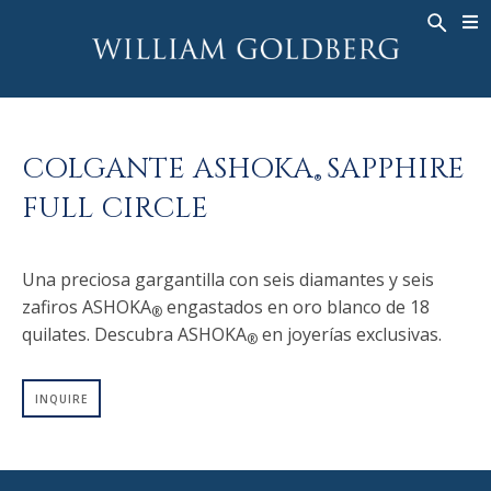
BACK
BACK
BACK
ALTA JOYERÍA
ASHOKA
HISTORIA
JOYERÍA
®
ANILLOS
NUPCIAL
SOBRE
COLGANTE ASHOKA
SAPPHIRE
ANILLO PARA HOMBRE
ANILLOS
ASHOKA
®
®
FULL CIRCLE
COLLARES
BANDS
COLGANTES
MEN'S RINGS
Una preciosa gargantilla con seis diamantes y seis
PENDIENTES
COLLARES
zafiros ASHOKA
engastados en oro blanco de 18
®
PULSERAS
COLGANTES
quilates. Descubra ASHOKA
en joyerías exclusivas.
®
RELOJES
PENDIENTES
DIAMANTES FANTASÍA
PULSERAS
INQUIRE
TALISMAN
RELOJES