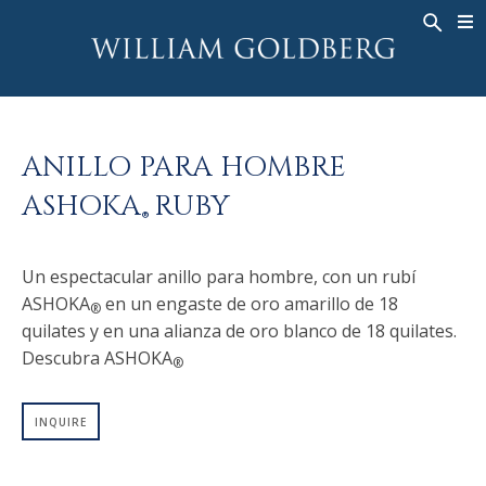
BACK
BACK
BACK
ALTA JOYERÍA
ASHOKA
HISTORIA
JOYERÍA
®
ANILLOS
NUPCIAL
SOBRE
ANILLO PARA HOMBRE
ANILLO PARA HOMBRE
ANILLOS
ASHOKA
®
ASHOKA
RUBY
COLLARES
BANDS
®
COLGANTES
MEN'S RINGS
Un espectacular anillo para hombre, con un rubí
PENDIENTES
COLLARES
ASHOKA
en un engaste de oro amarillo de 18
®
PULSERAS
COLGANTES
quilates y en una alianza de oro blanco de 18 quilates.
RELOJES
PENDIENTES
Descubra ASHOKA
®
DIAMANTES FANTASÍA
PULSERAS
INQUIRE
TALISMAN
RELOJES