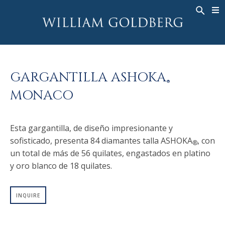
BACK
BACK
BACK
ALTA JOYERÍA
ASHOKA
HISTORIA
JOYERÍA
®
ANILLOS
NUPCIAL
SOBRE
GARGANTILLA ASHOKA
ANILLO PARA HOMBRE
ANILLOS
ASHOKA
®
®
MONACO
COLLARES
BANDS
COLGANTES
MEN'S RINGS
Esta gargantilla, de diseño impresionante y
PENDIENTES
COLLARES
sofisticado, presenta 84 diamantes talla ASHOKA
, con
®
PULSERAS
COLGANTES
un total de más de 56 quilates, engastados en platino
RELOJES
PENDIENTES
y oro blanco de 18 quilates.
DIAMANTES FANTASÍA
PULSERAS
INQUIRE
TALISMAN
RELOJES