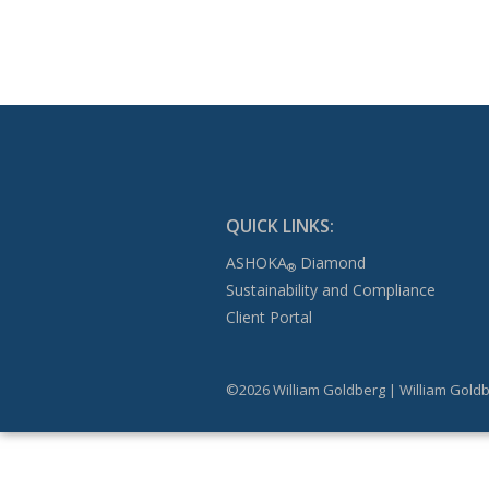
QUICK LINKS:
ASHOKA
Diamond
®
Sustainability and Compliance
Client Portal
©2026 William Goldberg | William Goldb