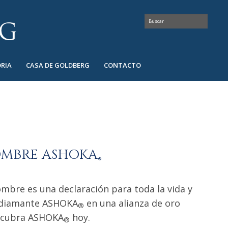
RIA
CASA DE GOLDBERG
CONTACTO
OMBRE ASHOKA
®
ombre es una declaración para toda la vida y
n diamante ASHOKA
en una alianza de oro
®
escubra ASHOKA
hoy.
®