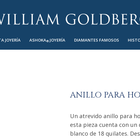
TA JOYERÍA
ASHOKA
JOYERÍA
DIAMANTES FAMOSOS
HISTO
®
ANILLO PARA H
Un atrevido anillo para h
esta pieza cuenta con u
blanco de 18 quilates. D