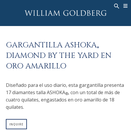
BACK
BACK
BACK
ALTA JOYERÍA
ASHOKA
HISTORIA
JOYERÍA
®
ANILLOS
NUPCIAL
SOBRE
GARGANTILLA ASHOKA
ANILLO PARA HOMBRE
ANILLOS
ASHOKA
®
®
DIAMOND BY THE YARD EN
COLLARES
BANDS
ORO AMARILLO
COLGANTES
MEN'S RINGS
PENDIENTES
COLLARES
Diseñado para el uso diario, esta gargantilla presenta
PULSERAS
COLGANTES
17 diamantes talla ASHOKA
, con un total de más de
®
RELOJES
PENDIENTES
cuatro quilates, engastados en oro amarillo de 18
DIAMANTES FANTASÍA
PULSERAS
quilates.
TALISMAN
RELOJES
INQUIRE