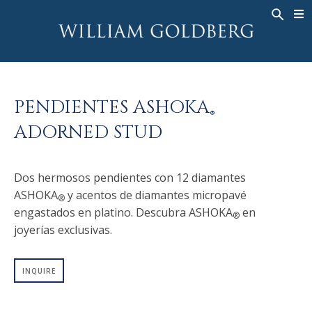
BACK
BACK
BACK
ALTA JOYERÍA
ASHOKA
HISTORIA
JOYERÍA
®
ANILLOS
NUPCIAL
SOBRE
PENDIENTES ASHOKA
ANILLO PARA HOMBRE
ANILLOS
ASHOKA
®
®
ADORNED STUD
COLLARES
BANDS
COLGANTES
MEN'S RINGS
Dos hermosos pendientes con 12 diamantes
PENDIENTES
COLLARES
ASHOKA
y acentos de diamantes micropavé
®
PULSERAS
COLGANTES
engastados en platino. Descubra ASHOKA
en
®
RELOJES
PENDIENTES
joyerías exclusivas.
DIAMANTES FANTASÍA
PULSERAS
INQUIRE
TALISMAN
RELOJES