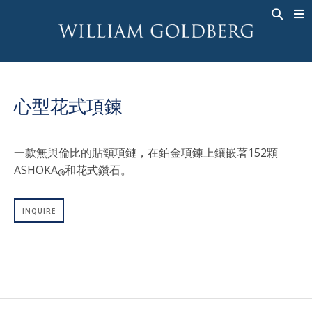
BACK
BACK
BACK
高級珠寶
ASHOKA
歷史
珠宝
®
戒指
新娘钻饰
關於
心型花式項鍊
男戒
戒指
ASHOKA
®
項鍊
BANDS
一款無與倫比的貼頸項鏈，在鉑金項鍊上鑲嵌著152顆
吊墜
MEN'S RINGS
ASHOKA
和花式鑽石。
®
耳飾
項鍊
手鐲
吊墜
INQUIRE
钟表
耳飾
彩钻
手鐲
TALISMAN
钟表