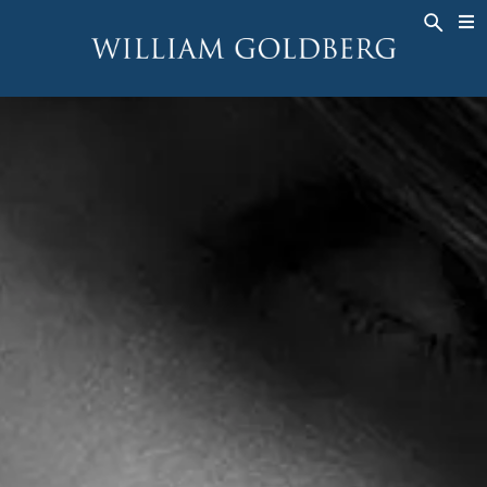
BACK
BACK
BACK
高級珠寶
ASHOKA
歷史
珠宝
®
戒指
新娘钻饰
關於
男戒
戒指
ASHOKA
®
項鍊
BANDS
吊墜
MEN'S RINGS
耳飾
項鍊
手鐲
吊墜
钟表
耳飾
彩钻
手鐲
TALISMAN
钟表