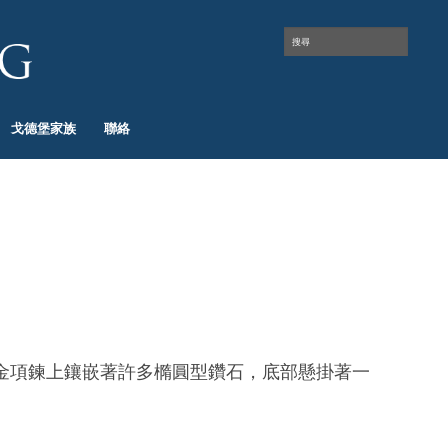
戈德堡家族
聯絡
金項鍊上鑲嵌著許多橢圓型鑽石，底部懸掛著一