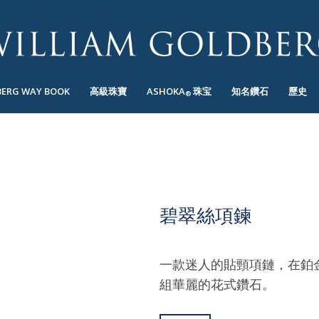
BERG WAY BOOK
高級珠寶
ASHOKA
珠宝
知名鑽石
歷史
®
碧翠絲項鍊
一款迷人的貼頸項鏈，在鉑
組華麗的花式鑽石。