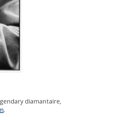
legendary diamantaire,
om
.