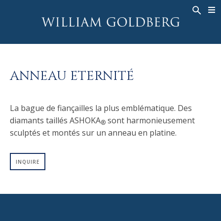
BACK
BACK
BACK
HAUTE JOAILLERIE
ASHOKA
HISTOIRE
JOAILLERIE
®
BAGUES
MARIAGE
À PROPOS DE
ANNEAU ETERNITÉ
BAGUES POUR HOMME
BAGUES
ASHOKA
®
COLLIERS
BANDS
La bague de fiançailles la plus emblématique. Des
PENDENTIFS
MEN'S RINGS
diamants taillés ASHOKA
sont harmonieusement
®
BOUCLES D’OREILLES
COLLIERS
sculptés et montés sur un anneau en platine.
BRACELETS
PENDENTIFS
MONTRES
BOUCLES D’OREILLES
INQUIRE
COULEURS FANCY
BRACELETS
TALISMAN
MONTRES