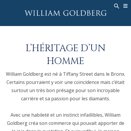
BACK
BACK
BACK
HAUTE JOAILLERIE
ASHOKA
HISTOIRE
JOAILLERIE
®
BAGUES
MARIAGE
À PROPOS DE
L’HÉRITAGE D’UN
BAGUES POUR HOMME
BAGUES
ASHOKA
®
COLLIERS
BANDS
HOMME
PENDENTIFS
MEN'S RINGS
William Goldberg est né à Tiffany Street dans le Bronx.
BOUCLES D’OREILLES
COLLIERS
Certains pourraient y voir une coïncidence mais c’était
BRACELETS
PENDENTIFS
surtout un très bon présage pour son incroyable
MONTRES
BOUCLES D’OREILLES
carrière et sa passion pour les diamants.
COULEURS FANCY
BRACELETS
Avec une habileté et un instinct infaillibles, William
TALISMAN
Goldberg créa son commerce qui pouvait apporter de
MONTRES