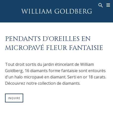
BACK
BACK
BACK
HAUTE JOAILLERIE
ASHOKA
HISTOIRE
JOAILLERIE
®
BAGUES
MARIAGE
À PROPOS DE
PENDANTS D'OREILLES EN
BAGUES POUR HOMME
BAGUES
ASHOKA
®
MICROPAVÉ FLEUR FANTAISIE
COLLIERS
BANDS
PENDENTIFS
MEN'S RINGS
Tout droit sortis du jardin étincelant de William
BOUCLES D’OREILLES
COLLIERS
Goldberg, 16 diamants forme fantaisie sont entourés
BRACELETS
PENDENTIFS
d'un halo micropavé en diamant. Serti en or 18 carats.
MONTRES
BOUCLES D’OREILLES
Découvrez notre collection de diamants.
COULEURS FANCY
BRACELETS
INQUIRE
TALISMAN
MONTRES