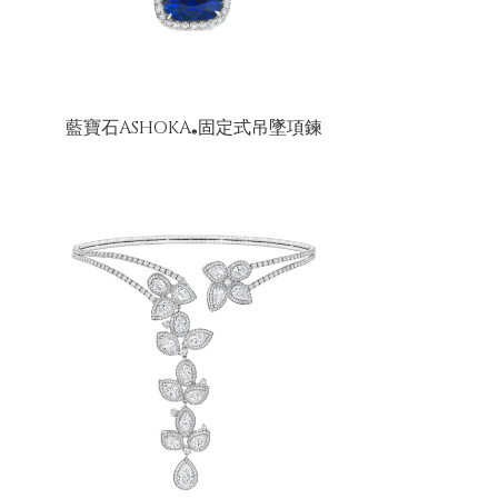
藍寶石ASHOKA
固定式吊墜項鍊
®