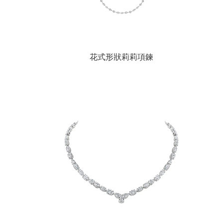
花式形狀莉莉項鍊