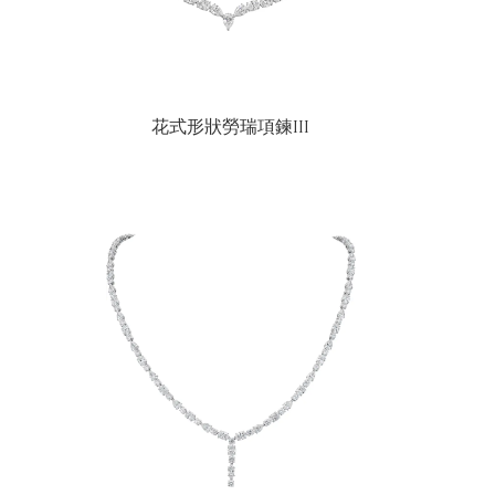
花式形狀勞瑞項鍊III