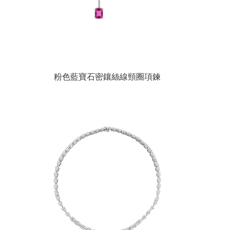
粉色藍寶石密鑲絲線頸圈項鍊