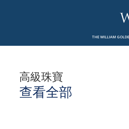
BACK
BACK
BACK
高級珠寶
ASHOKA
歷史
珠宝
®
戒指
新娘钻饰
關於
THE WILLIAM GOLD
男戒
戒指
ASHOKA
®
項鍊
BANDS
吊墜
MEN'S RINGS
高級珠寶
耳飾
項鍊
手鐲
吊墜
查看全部
钟表
耳飾
彩钻
手鐲
TALISMAN
钟表