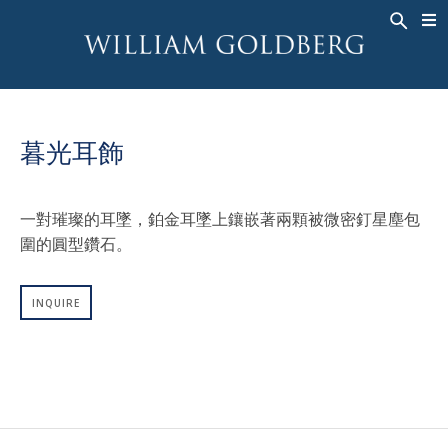
BACK
BACK
BACK
高級珠寶
ASHOKA
歷史
珠宝
®
戒指
新娘钻饰
關於
暮光耳飾
男戒
戒指
ASHOKA
®
項鍊
BANDS
一對璀璨的耳墜，鉑金耳墜上鑲嵌著兩顆被微密釘星塵包
吊墜
MEN'S RINGS
圍的圓型鑽石。
耳飾
項鍊
手鐲
吊墜
INQUIRE
钟表
耳飾
彩钻
手鐲
TALISMAN
钟表