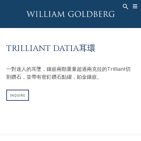
BACK
BACK
BACK
高級珠寶
ASHOKA
歷史
珠宝
®
戒指
新娘钻饰
關於
TRILLIANT DATIA耳環
男戒
戒指
ASHOKA
®
項鍊
BANDS
一對迷人的耳墜，鑲嵌兩顆重量超過兩克拉的Trilliant切
吊墜
MEN'S RINGS
割鑽石，並帶有密釘鑽石點綴，鉑金鑲嵌。
耳飾
項鍊
手鐲
吊墜
INQUIRE
钟表
耳飾
彩钻
手鐲
TALISMAN
钟表