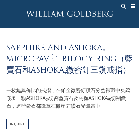
BACK
BACK
BACK
高級珠寶
ASHOKA
歷史
珠宝
®
戒指
新娘钻饰
關於
SAPPHIRE AND ASHOKA
男戒
戒指
ASHOKA
®
®
MICROPAVÉ TRILOGY RING（藍
項鍊
BANDS
寶石和ASHOKA
微密釘三鑽戒指）
吊墜
MEN'S RINGS
®
耳飾
項鍊
一枚無與倫比的戒指，在鉑金微密釘鑽石分岔裸環中央鑲
手鐲
吊墜
嵌著一顆ASHOKA
切割藍寶石及兩顆ASHOKA
切割鑽
®
®
钟表
耳飾
石，這些鑽石都籠罩在微密釘鑽石光暈當中。
彩钻
手鐲
TALISMAN
INQUIRE
钟表