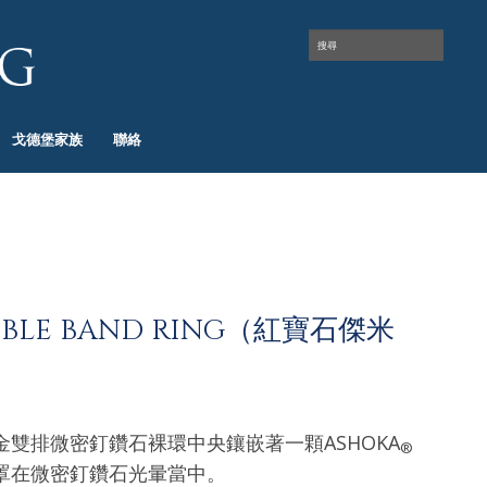
戈德堡家族
聯絡
OUBLE BAND RING（紅寶石傑米
雙排微密釘鑽石裸環中央鑲嵌著一顆ASHOKA
®
罩在微密釘鑽石光暈當中。