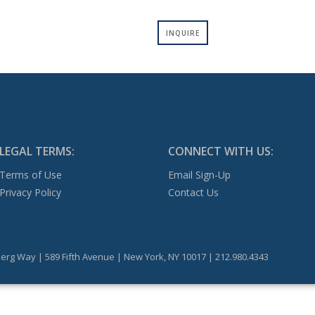
INQUIRE
LEGAL TERMS:
CONNECT WITH US:
Terms of Use
Email Sign-Up
Privacy Policy
Contact Us
erg Way | 589 Fifth Avenue | New York, NY 10017 | 212.980.4343