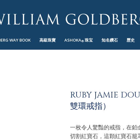
BERG WAY BOOK
高級珠寶
ASHOKA
珠宝
知名鑽石
歷史
®
RUBY JAMIE D
雙環戒指）
一枚令人驚豔的戒指，在鉑金
切割紅寶石，這顆紅寶石籠