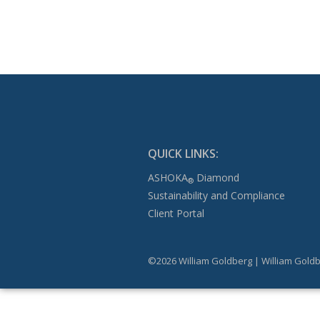
QUICK LINKS:
ASHOKA
Diamond
®
Sustainability and Compliance
Client Portal
©2026 William Goldberg | William Goldb