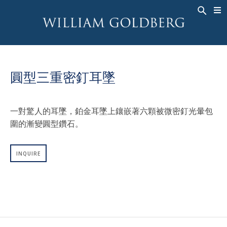
BACK
BACK
BACK
高級珠寶
ASHOKA
歷史
珠宝
®
戒指
新娘钻饰
關於
圓型三重密釘耳墜
男戒
戒指
ASHOKA
®
項鍊
BANDS
一對驚人的耳墜，鉑金耳墜上鑲嵌著六顆被微密釘光暈包
吊墜
MEN'S RINGS
圍的漸變圓型鑽石。
耳飾
項鍊
手鐲
吊墜
INQUIRE
钟表
耳飾
彩钻
手鐲
TALISMAN
钟表