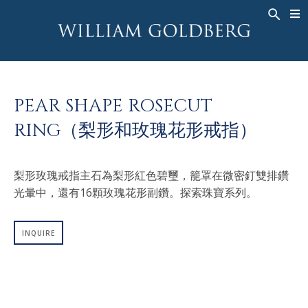
BACK
BACK
BACK
高級珠寶
ASHOKA
歷史
珠宝
®
戒指
新娘钻饰
關於
PEAR SHAPE ROSECUT
男戒
戒指
ASHOKA
®
RING（梨形和玫瑰花形戒指）
項鍊
BANDS
吊墜
MEN'S RINGS
梨形玫瑰戒指主石為梨形紅色碧璽，籠罩在微密釘雙排鑽
耳飾
項鍊
光暈中，還有16顆玫瑰花形副鑽。探索珠寶系列。
手鐲
吊墜
钟表
耳飾
INQUIRE
彩钻
手鐲
TALISMAN
钟表