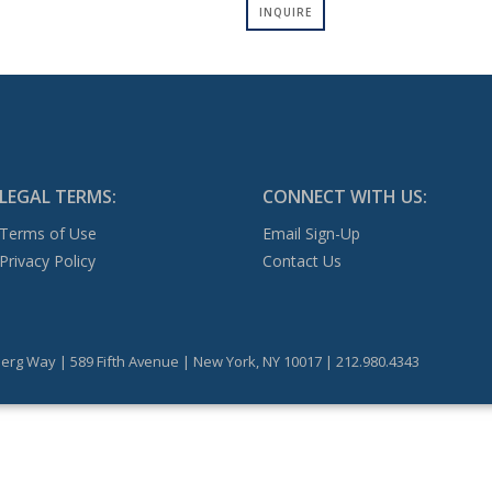
INQUIRE
LEGAL TERMS:
CONNECT WITH US:
Terms of Use
Email Sign-Up
Privacy Policy
Contact Us
erg Way | 589 Fifth Avenue | New York, NY 10017 | 212.980.4343