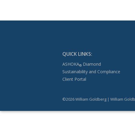
QUICK LINKS:
ASHOKA
Diamond
®
Sustainability and Compliance
Client Portal
©2026 William Goldberg | William Goldb