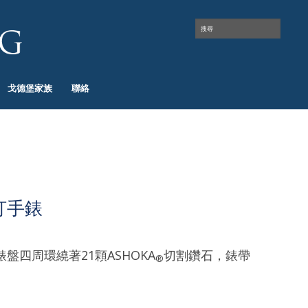
戈德堡家族
聯絡
釘手錶
盤四周環繞著21顆ASHOKA
切割鑽石，錶帶
®