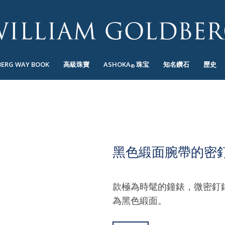
BERG WAY BOOK
高級珠寶
ASHOKA
珠宝
知名鑽石
歷史
®
黑色緞面腕帶的密
款極為時髦的鐘錶，微密釘錶
為黑色緞面。