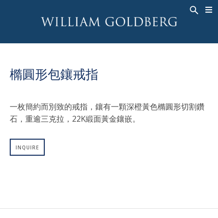
BACK
BACK
BACK
高級珠寶
ASHOKA
歷史
珠宝
®
戒指
新娘钻饰
關於
橢圓形包鑲戒指
男戒
戒指
ASHOKA
®
項鍊
BANDS
一枚簡約而別致的戒指，鑲有一顆深橙黃色橢圓形切割鑽
吊墜
MEN'S RINGS
石，重逾三克拉，22K緞面黃金鑲嵌。
耳飾
項鍊
手鐲
吊墜
INQUIRE
钟表
耳飾
彩钻
手鐲
TALISMAN
钟表