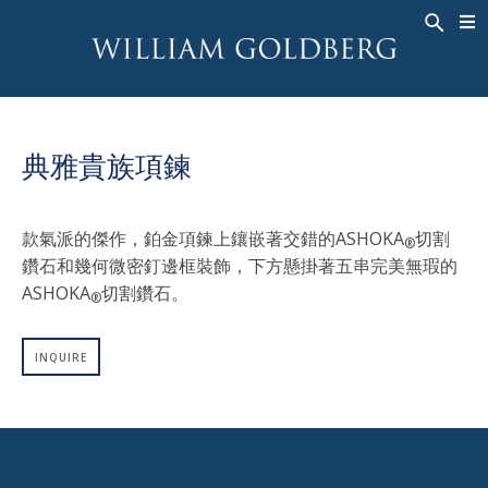
BACK
BACK
BACK
高級珠寶
ASHOKA
歷史
珠宝
®
戒指
新娘钻饰
關於
典雅貴族項鍊
男戒
戒指
ASHOKA
®
項鍊
BANDS
款氣派的傑作，鉑金項鍊上鑲嵌著交錯的ASHOKA
切割
®
吊墜
MEN'S RINGS
鑽石和幾何微密釘邊框裝飾，下方懸掛著五串完美無瑕的
耳飾
項鍊
ASHOKA
切割鑽石。
®
手鐲
吊墜
钟表
耳飾
INQUIRE
彩钻
手鐲
TALISMAN
钟表